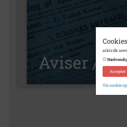
Cookies
arkiv.dk anve
Nødvendi
Accepter
Vis cookie o