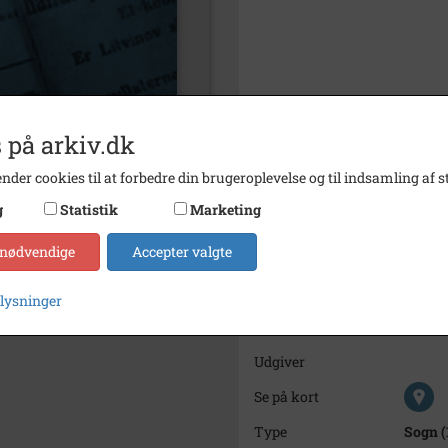
 på arkiv.dk
nder cookies til at forbedre din brugeroplevelse og til indsamling af st
g
Statistik
Marketing
Bemærkning
 nødvendige
Accepter valgte
Årstal
1956
plysninger
Dateringsnote
1956
-
Udgiver
Se på kort
Type
Sogn (