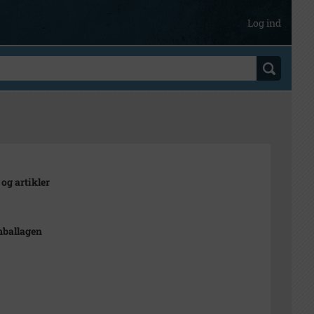
Log ind
 og artikler
mballagen