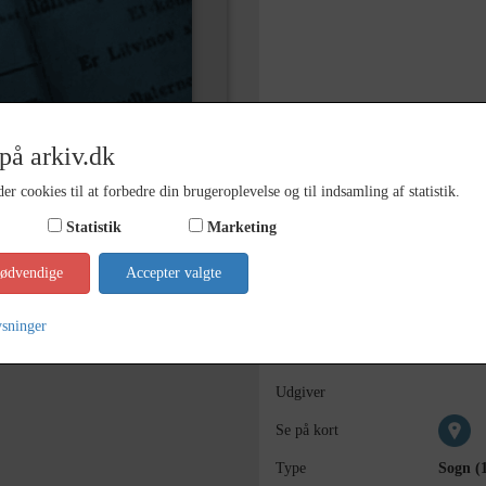
på arkiv.dk
er cookies til at forbedre din brugeroplevelse og til indsamling af statistik.
Statistik
Marketing
Bemærkning
nødvendige
Accepter valgte
Årstal
1955
ysninger
Dateringsnote
1955
-
Udgiver
Se på kort
Type
Sogn (