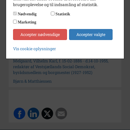
Dateringsnote
Usikker datering
brugeroplevelse og til indsamling af statistik.
Fotograf
Bjørn & Matthiesen
Nødvendig
Statistik
Arkiv
Slagelse Stads- og Lokalarkiv
Marketing
Accepter nødvendige
Accepter valgte
Kontakt arkivet
Vis cookie oplysninger
Søg videre i Slagelse Stads- og Lokalarkiv
Melgaard, Vilhelm Karl, f. 15-02-1886 - d.14-10-1955,
redaktør af Vestsjællands Social-Demokrat,
byrådsmedlem og borgmester (1927-1952)
Bjørn & Matthiessen