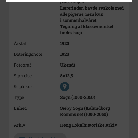
placeringen.
Lærerinden havde syskole med
alle pigerne, men kun
i sommerhalvåret.
Tegning af klasseværelset
findes bagi.
Årstal
1923
Dateringsnote
1923
Fotograf
Ukendt
Størrelse
8x12,5
Se på kort
Type
Sogn (1000-2050)
Enhed
Sæby Sogn (Kalundborg
Kommune) (1000-2050)
Arkiv
Høng Lokalhistoriske Arkiv