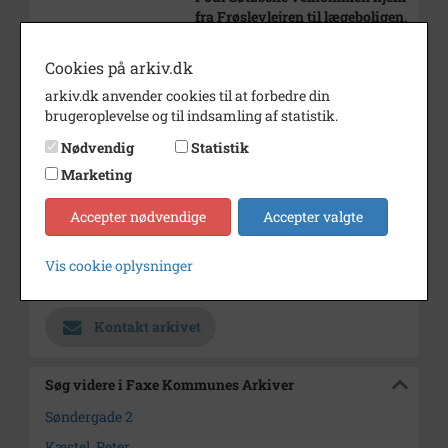
fra Frøslevlejren til lægeboligen,
Søndergade 2
Cookies på arkiv.dk
Årstal
1945
arkiv.dk anvender cookies til at forbedre din
Dateringsnote
6. maj 1945
brugeroplevelse og til indsamling af statistik.
Fotograf
Ukendt
Nødvendig
Statistik
Marketing
Se på kort
Type
Sogn (1000-2050)
Accepter nødvendige
Accepter valgte
Enhed
Haslev Sogn (1000-2050)
Vis cookie oplysninger
Arkiv
Faxe Kommunes Arkiver
Kontakt arkivet
Søg videre i Faxe Kommunes Arkiver
Søndergade 2
Kæstel, Peter