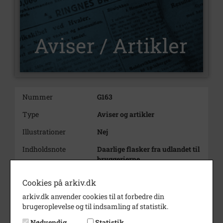
Nummer
G163
Type
Aviser og artikler
Illustrationer
Nej
Indholdsnote
Daarlige flasker fra udlandet til
bryggerierne
af
Cookies på arkiv.dk
S-n
arkiv.dk anvender cookies til at forbedre din
brugeroplevelse og til indsamling af statistik.
Nødvendig
Statistik