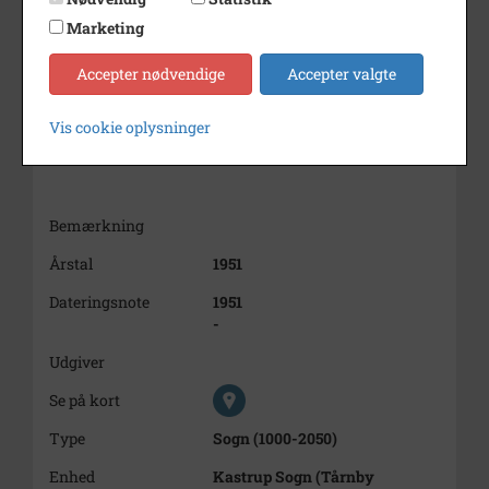
Marketing
Accepter nødvendige
Accepter valgte
Vis cookie oplysninger
Bemærkning
Årstal
1951
Dateringsnote
1951
-
Udgiver
Se på kort
Type
Sogn (1000-2050)
Enhed
Kastrup Sogn (Tårnby