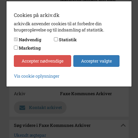
Peter Jensen, købmand,
Søndergade 31
Cookies på arkiv.dk
hvor billedet er fundet på loftet.
arkiv.dk anvender cookies til at forbedre din
Periode
1890 - 1915
brugeroplevelse og til indsamling af statistik.
Nødvendig
Statistik
Dateringsnote
1890-1915
Marketing
Fotograf
Ukendt
Accepter nødvendige
Accepter valgte
Se på kort
Type
Sogn (1000-2050)
Vis cookie oplysninger
Enhed
Haslev Sogn (1000-2050)
Arkiv
Faxe Kommunes Arkiver
Kontakt arkivet
Søg videre i Faxe Kommunes Arkiver
Ukendt ægtepar