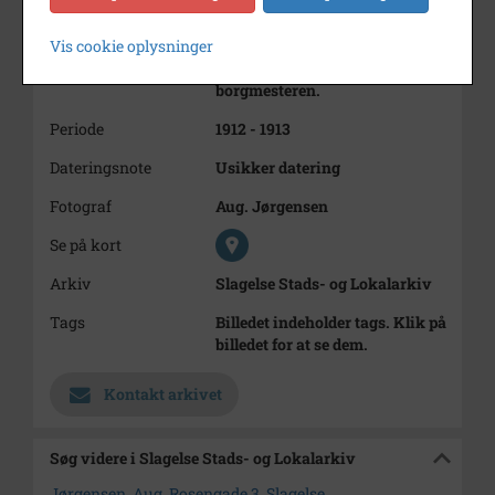
herredskontor i Slagelse, men
derimod et birkedommerkontor,
Vis cookie oplysninger
som lå i Smedegade. Byfogeden
var på dette tidspunkt
borgmesteren.
Periode
1912 - 1913
Dateringsnote
Usikker datering
Fotograf
Aug. Jørgensen
Se på kort
Arkiv
Slagelse Stads- og Lokalarkiv
Tags
Billedet indeholder tags. Klik på
billedet for at se dem.
Kontakt arkivet
Søg videre i Slagelse Stads- og Lokalarkiv
Jørgensen, Aug. Rosengade 3, Slagelse