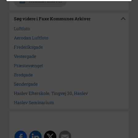
Kontakt arkivet
Søg videre i Faxe Kommunes Arkiver
Luftfoto
Aerodan Luftfoto
Frederiksgade
Vestergade
Præstevænget
Bredgade
Søndergade
Haslev Efterskole, Tingvej 30, Haslev
Haslev Seminarium