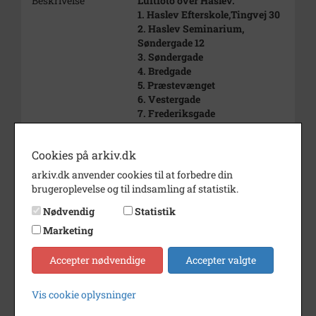
Beskrivelse
Luftfoto over Haslev.
1. Haslev Efterskole,Tingvej 30
2. Haslev Seminarium,
Søndergade 12
3. Søndergade
4. Bredgade
5. Præstevænget
6. Vestergade
7. Frederiksgade
Årstal
1977
Cookies på arkiv.dk
Dateringsnote
1977
arkiv.dk anvender cookies til at forbedre din
Fotograf
Aerodan Luftfoto
brugeroplevelse og til indsamling af statistik.
Nødvendig
Statistik
Se på kort
Marketing
Type
Sogn (1000-2050)
Accepter nødvendige
Accepter valgte
Enhed
Haslev Sogn (1000-2050)
Arkiv
Faxe Kommunes Arkiver
Vis cookie oplysninger