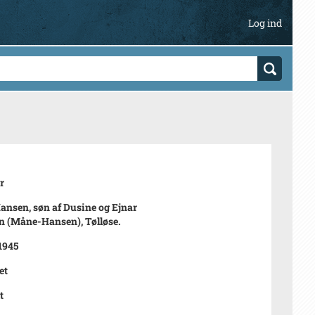
Log ind
r
ansen, søn af Dusine og Ejnar
 (Måne-Hansen), Tølløse.
 1945
et
t