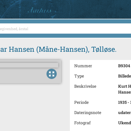
nar Hansen (Måne-Hansen), Tølløse.
Nummer
B9304
Type
Billede
Beskrivelse
Kurt H
Hansen
Periode
1935 -
Dateringsnote
udater
Fotograf
Ukend