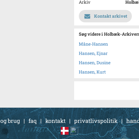
Arkiv
Holbæk
Kontakt arkivet
Søg videre i Holbæk-Arkivern
Måne-Hansen
Hansen, Ejnar
Hansen, Dusine
Hansen, Kurt
 og brug
|
faq
|
kontakt
|
privatlivspolitik
|
hand