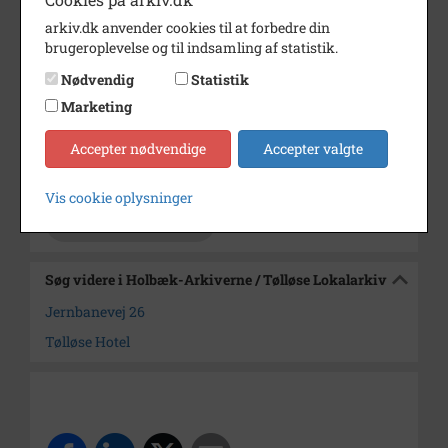
indebrændte.
arkiv.dk anvender cookies til at forbedre din
brugeroplevelse og til indsamling af statistik.
Årstal
2005
Nødvendig
Statistik
Dateringsnote
april 2005
Marketing
Fotograf
Ukendt
Accepter nødvendige
Accepter valgte
Arkiv
Holbæk-Arkiverne / Tølløse
Lokalarkiv
Vis cookie oplysninger
Kontakt arkivet
Søg videre i Holbæk-Arkiverne / Tølløse Lokalarkiv
Jernbanevej 26
Tølløse Hotel