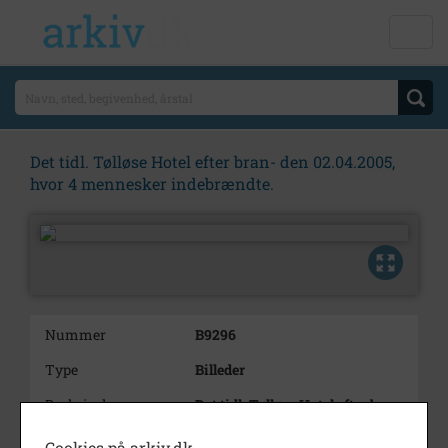
Det tidl. Tølløse Hotel efter bran- den 02.04.2005,
hvor 4 mennesker indebrændte.
Nummer
B9296
Type
Billeder
Beskrivelse
Det tidl. Tølløse Hotel efter bran-
den 02.04.2005, hvor 4
mennesker
Cookies på arkiv.dk