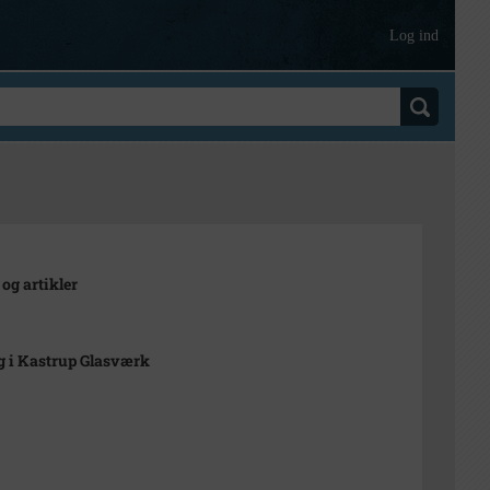
Log ind
 og artikler
 i Kastrup Glasværk