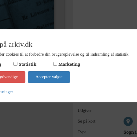
på arkiv.dk
er cookies til at forbedre din brugeroplevelse og til indsamling af statistik.
g
Statistik
Marketing
Bemærkning
nødvendige
Accepter valgte
1950
Årstal
ysninger
1950
Dateringsnote
-
Udgiver
Se på kort
Sogn (
Type