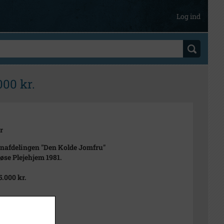
Log ind
000 kr.
r
afdelingen "Den Kolde Jomfru"
løse Plejehjem 1981.
5.000 kr.