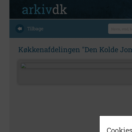
Tilbage
Køkkenafdelingen "Den Kolde Jomfr
Cookies