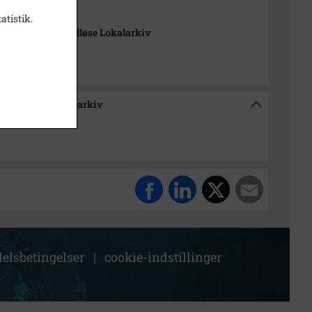
t
atistik.
-Arkiverne / Tølløse Lokalarkiv
e / Tølløse Lokalarkiv
elsbetingelser
|
cookie-indstillinger