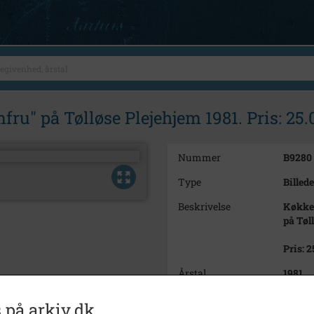
u" på Tølløse Plejehjem 1981. Pris: 25.
Nummer
B9280
Type
Billede
Beskrivelse
Køkken
på Tøl
Pris: 2
Årstal
1981
Dateringsnote
1981
 på arkiv.dk