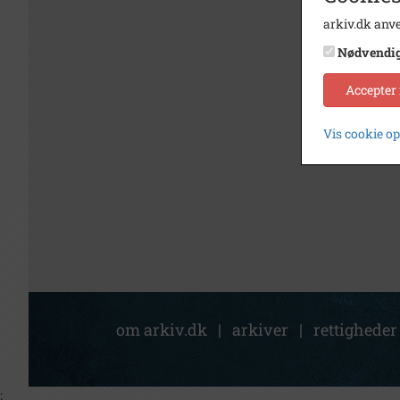
arkiv.dk anve
Nødvendi
Accepter
Vis cookie o
om arkiv.dk
|
arkiver
|
rettigheder
;