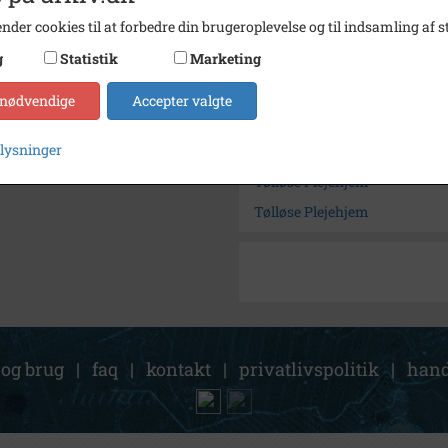
Fotograf
Ukend
nder cookies til at forbedre din brugeroplevelse og til indsamling af st
Arkiv
Holbæk
g
Statistik
Marketing
Kontakt arkivet
 nødvendige
Accepter valgte
plysninger
Søg videre i Holbæk-Arkivern
Tølløse Plejehjem
Tølløse Plejehjem
 og brug
|
faq
|
kontakt
|
privatlivspolitik
|
hand