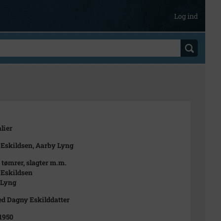
Log ind
lier
 Eskildsen, Aarby Lyng
 tømrer, slagter m.m.
 Eskildsen
 Lyng
ed Dagny Eskilddatter
 1950