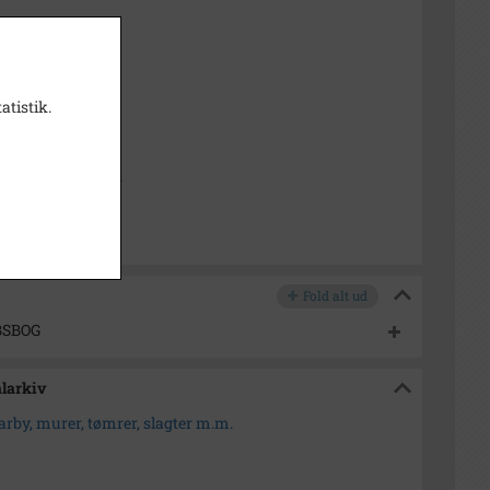
950
1000-2050)
atistik.
ogn (1000-2050)
dborg Lokalarkiv
Fold alt ud
BSBOG
alarkiv
arby, murer, tømrer, slagter m.m.