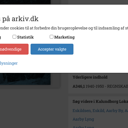
Dateringsnote
1940-1
 på arkiv.dk
Se på kort
Type
Sogn (
nder cookies til at forbedre din brugeroplevelse og til indsamling af st
g
Statistik
Marketing
Enhed
Årby S
Arkiv
Kalun
 nødvendige
Accepter valgte
Kontakt arkivet
plysninger
Yderligere indhold
A346,1
1940-1950 - REGNSKA
Søg videre i Kalundborg Lok
Eskildsen, Eskild, Aarby By, A
Aarby Lyng
Aarby Lyng