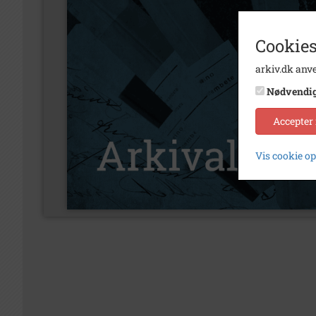
Cookies
arkiv.dk anve
Nødvendi
Accepter
Vis cookie o