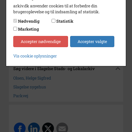
arkiv.dk anvender cookies til at forbedre din
Årstal
1938
brugeroplevelse og til indsamling af statistik.
Fotograf
Helge Sigfred Olsen
Nødvendig
Statistik
Se på kort
Marketing
Arkiv
Slagelse Stads- og Lokalarkiv
Accepter nødvendige
Accepter valgte
Kontakt arkivet
Vis cookie oplysninger
Søg videre i Slagelse Stads- og Lokalarkiv
Olsen, Helge Sigfred
Slagelse sygehus
Parkvej