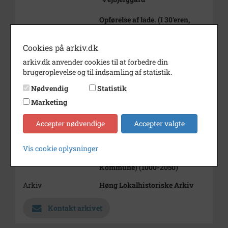
Opførelse af lade. (I 30'eren,
brændte i 1989.) På billedet ses
bl.a. tømrermester Ferdinand
Cookies på arkiv.dk
Nielsen
arkiv.dk anvender cookies til at forbedre din
Periode
1930 - 1939
brugeroplevelse og til indsamling af statistik.
Dateringsnote
30'erne
Nødvendig
Statistik
Marketing
Fotograf
Ukendt
Se på kort
Accepter nødvendige
Accepter valgte
Type
Sogn (1000-2050)
Vis cookie oplysninger
Enhed
Finderup Sogn (Kalundborg
Kommune) (1000-2050)
Arkiv
Høng Lokalhistoriske Arkiv
Kontakt arkivet