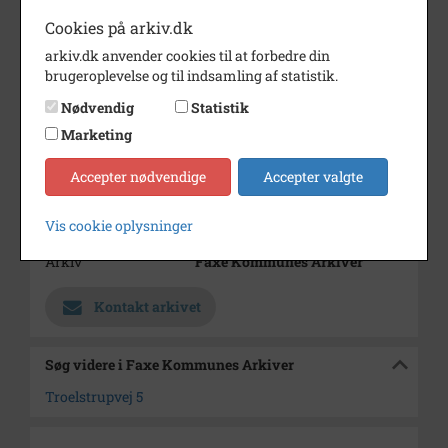
mussen.
Cookies på arkiv.dk
Periode
1920 - 1930
arkiv.dk anvender cookies til at forbedre din
brugeroplevelse og til indsamling af statistik.
Dateringsnote
1920-1930
Nødvendig
Statistik
Fotograf
Ukendt
Marketing
Se på kort
Accepter nødvendige
Accepter valgte
Type
Sogn (1000-2050)
Vis cookie oplysninger
Enhed
Haslev Sogn (1000-2050)
Arkiv
Faxe Kommunes Arkiver
Kontakt arkivet
Søg videre i Faxe Kommunes Arkiver
Troelstrupvej 5