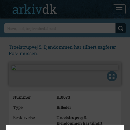
Troelstrupvej 5. Ejendommen har tilhørt sagfører
Ras- mussen.
Nummer
B10673
Type
Billeder
Beskrivelse
Troelstrupvej 5.
Ejendommen har tilhørt
sagfører Ras-