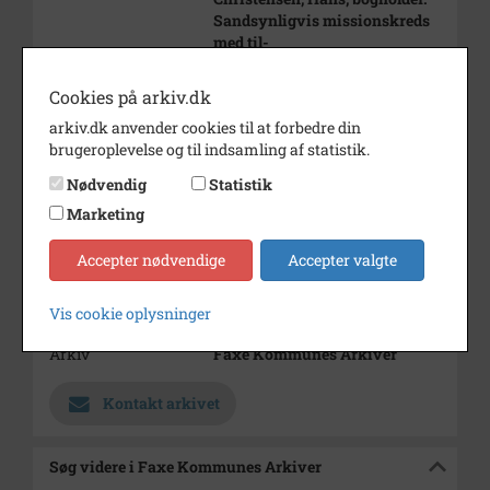
Sandsynligvis missionskreds
med til-
knytning til Tjæreby
Søndagsskole.
Cookies på arkiv.dk
Periode
1890 - 1915
arkiv.dk anvender cookies til at forbedre din
brugeroplevelse og til indsamling af statistik.
Dateringsnote
1890-1915
Nødvendig
Statistik
Fotograf
Ukendt
Marketing
Se på kort
Accepter nødvendige
Accepter valgte
Type
Sogn (1000-2050)
Vis cookie oplysninger
Enhed
Terslev Sogn (1000-2050)
Arkiv
Faxe Kommunes Arkiver
Kontakt arkivet
Søg videre i Faxe Kommunes Arkiver