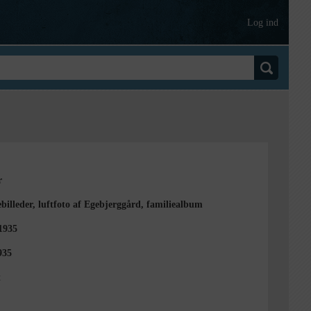
Log ind
r
billeder, luftfoto af Egebjerggård, familiealbum
1935
935
t