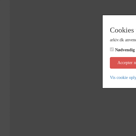
Cookies 
arkiv.dk anvend
Nødvendig
Accepter 
Vis cookie opl