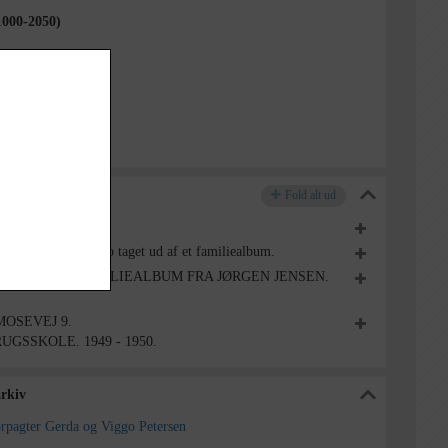
1000-2050)
ogn (1000-2050)
borg Lokalarkiv
Fold alt ud
MOSEVEJ 9.
VEJ 9. Foto taget ud af et familiealbum.
OSEVEJ 9. FAMILIEALBUM FRA JØRGEN JENSEN.
OSEVEJ 9.
SSKOLE. 1949 - 1950.
arkiv
rpagter Gerda og Viggo Petersen