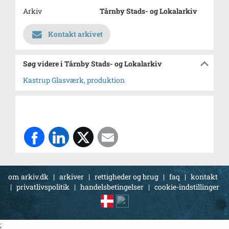
Arkiv
Tårnby Stads- og Lokalarkiv
Kontakt arkivet
Søg videre i Tårnby Stads- og Lokalarkiv
Kastrup Glasværk, produktion
om arkiv.dk
|
arkiver
|
rettigheder og brug
|
faq
|
kontakt
|
privatlivspolitik
|
handelsbetingelser
|
cookie-indstillinger
;