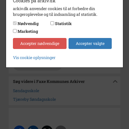
Cookies på arkiv.dk
Dateringsnote
1920-1930
arkiv.dk anvender cookies til at forbedre din
Fotograf
Ukendt
brugeroplevelse og til indsamling af statistik.
Se på kort
Nødvendig
Statistik
Marketing
Type
Sogn (1000-2050)
Enhed
Øde Førslev Sogn (1000-2050)
Accepter nødvendige
Accepter valgte
Arkiv
Faxe Kommunes Arkiver
Vis cookie oplysninger
Kontakt arkivet
Søg videre i Faxe Kommunes Arkiver
Søndagsskole
Tjæreby Søndagsskole