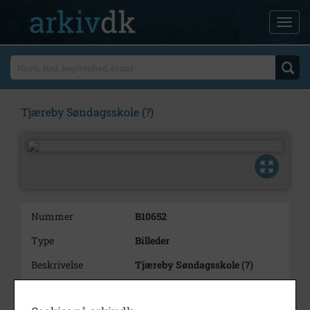
Tjæreby Søndagsskole (?)
Nummer
B10652
Type
Billeder
Beskrivelse
Tjæreby Søndagsskole (?)
Periode
1920 - 1930