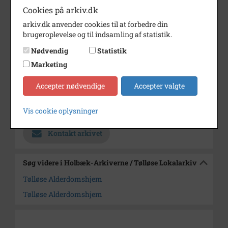
Cookies på arkiv.dk
På billedet en af de ansatte:
arkiv.dk anvender cookies til at forbedre din
Ritta.
brugeroplevelse og til indsamling af statistik.
Årstal
1982
Nødvendig
Statistik
Dateringsnote
Marketing
1982
Fotograf
Ukendt
Accepter nødvendige
Accepter valgte
Arkiv
Holbæk-Arkiverne / Tølløse
Lokalarkiv
Vis cookie oplysninger
Kontakt arkivet
Søg videre i Holbæk-Arkiverne / Tølløse Lokalarkiv
Tølløse Alderdomshjem
Tølløse Alderdomshjem