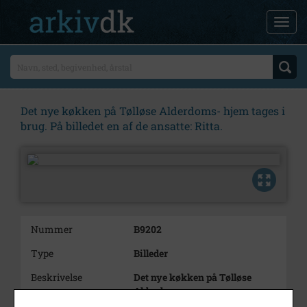
Det nye køkken på Tølløse Alderdoms- hjem tages i
brug. På billedet en af de ansatte: Ritta.
Nummer
B9202
Type
Billeder
Beskrivelse
Det nye køkken på Tølløse
Alderdoms-
hjem tages i brug.