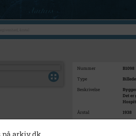
Nummer
B1098
Type
Billede
Beskrivelse
Bygger
Det er
Hospita
Årstal
1938
Dateringsnote
Usikke
 på arkiv.dk
Fotograf
Helge 