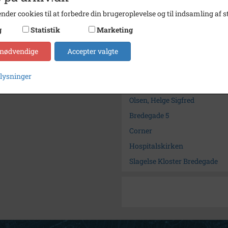
nder cookies til at forbedre din brugeroplevelse og til indsamling af st
Se på kort
g
Statistik
Marketing
Arkiv
Slagel
 nødvendige
Accepter valgte
Kontakt arkivet
plysninger
Søg videre i Slagelse Stads- 
Olsen, Helge Sigfred
Bredegade 5
Corner
Hospitalskirken
Slagelse Kloster Bredegade