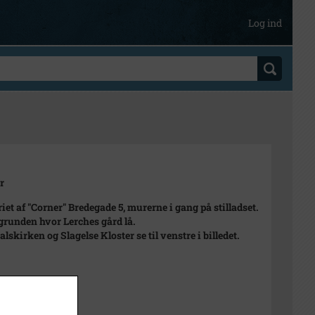
Log ind
r
iet af "Corner" Bredegade 5, murerne i gang på stilladset.
 grunden hvor Lerches gård lå.
lskirken og Slagelse Kloster se til venstre i billedet.
r datering
Sigfred Olsen