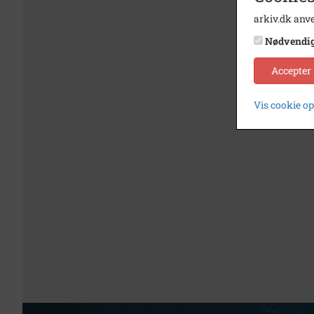
arkiv.dk anve
Nødvendi
Accepter
Vis cookie o