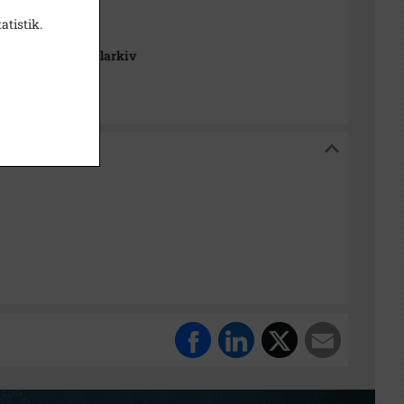
atistik.
se Stads- og Lokalarkiv
og Lokalarkiv