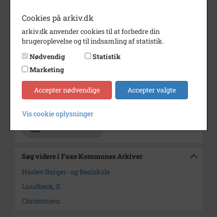
Periode
1910 - 1930
Cookies på arkiv.dk
Dateringsnote
u. år
arkiv.dk anvender cookies til at forbedre din
Fotograf
Emil Lundbeck (E. Lundbeck)
brugeroplevelse og til indsamling af statistik.
Se på kort
Nødvendig
Statistik
Marketing
Type
Sogn (1000-2050)
Enhed
Haslev Sogn (1000-2050)
Accepter nødvendige
Accepter valgte
Arkiv
Faxe Kommunes Arkiver
Vis cookie oplysninger
Kontakt arkivet
Søg videre i Faxe Kommunes Arkiver
Haslev Borger- og Realskole
Lundbeck, E.
Christensen