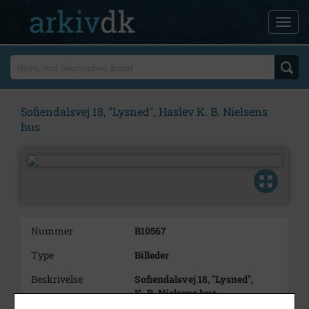
Sofiendalsvej 18, "Lysned", Haslev K. B. Nielsens
hus
Nummer
B10567
Type
Billeder
Beskrivelse
Sofiendalsvej 18, "Lysned",
K. B. Nielsens hus