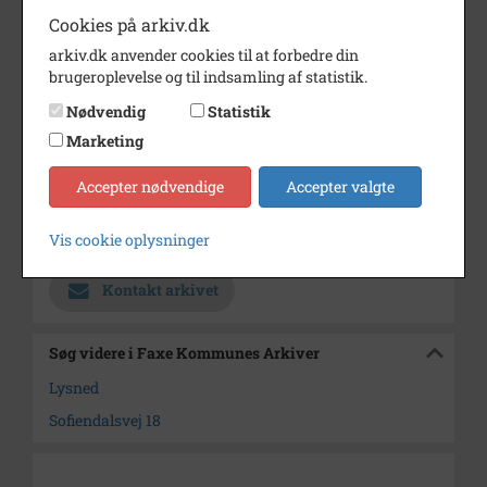
Periode
1910 - 1920
Cookies på arkiv.dk
Dateringsnote
u. år
arkiv.dk anvender cookies til at forbedre din
brugeroplevelse og til indsamling af statistik.
Fotograf
Ukendt
Nødvendig
Statistik
Se på kort
Marketing
Type
Sogn (1000-2050)
Accepter nødvendige
Accepter valgte
Enhed
Haslev Sogn (1000-2050)
Vis cookie oplysninger
Arkiv
Faxe Kommunes Arkiver
Kontakt arkivet
Søg videre i Faxe Kommunes Arkiver
Lysned
Sofiendalsvej 18