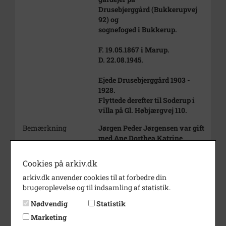
Drusebjerggård (Bukkerupvej
92) og
sognefoged i Bukkerup.
F. 19.05.1867 i Marup.
D. 22.08.1945.
Ejede Drusebjerggård 1903 -
1928.
Flyttede derefter til Soderup i
villa på Gl. Høbjærgvej 110.
Bemærkning
Jørgen Peder Jørgensen var gift
med Ane Dorthea Katrine
Jensen (f. 04.05.1876 i Soderup
sogn). Hun døde i barselsseng d.
Cookies på arkiv.dk
15.02.1904 i forbindelse med
arkiv.dk anvender cookies til at forbedre din
sønnen Frederik Jacob Laurits
brugeroplevelse og til indsamling af statistik.
Jørgensens fødsel d. 03.02.1904.
Frederik Jørgensen overlevede.
Nødvendig
Statistik
Foruden ham havde parret
Marketing
datteren Nina Hansine