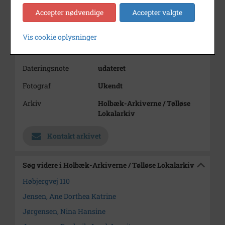
Jørgensen (f. 24.10.1901).
Accepter nødvendige
Accepter valgte
Giverens kone (Birgitte
Lunding) er datter af Frederik
Jørgensen.
Vis cookie oplysninger
Periode
1900 - 1945
Dateringsnote
udateret
Fotograf
Ukendt
Arkiv
Holbæk-Arkiverne / Tølløse
Lokalarkiv
Kontakt arkivet
Søg videre i Holbæk-Arkiverne / Tølløse Lokalarkiv
Høbjergvej 110
Jensen, Ane Dorthea Katrine
Jørgensen, Nina Hansine