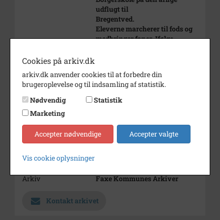
udflugt til
Bregentved.
Eleverne marcherer til fods og
medbringer faner. Ifølge
billedets bagside, er en fejring af
genforeningen i 1920.
Cookies på arkiv.dk
arkiv.dk anvender cookies til at forbedre din
Årstal
1920
brugeroplevelse og til indsamling af statistik.
Dateringsnote
1920
Nødvendig
Statistik
Fotograf
Ukendt
Marketing
Se på kort
Accepter nødvendige
Accepter valgte
Type
Kommune (1970-2050)
Vis cookie oplysninger
Enhed
Faxe Kommune (2007-2050)
Arkiv
Faxe Kommunes Arkiver
Kontakt arkivet