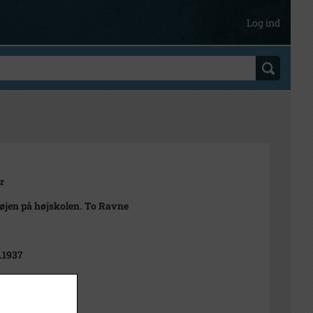
Log ind
r
øjen på højskolen. To Ravne
8.1937
Sigfred Olsen