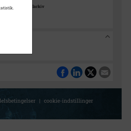
se Stads- og Lokalarkiv
atistik.
og Lokalarkiv
elsbetingelser
|
cookie-indstillinger