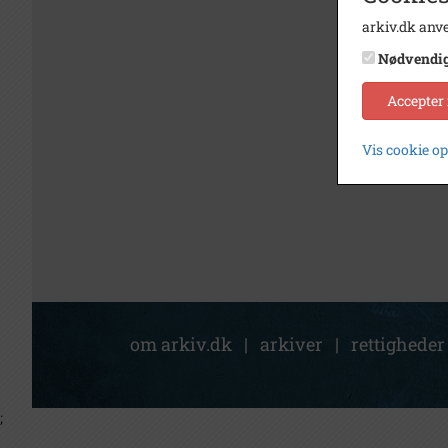
arkiv.dk anve
Nødvendi
Accepter
Vis cookie o
om arkiv.dk
|
arkiver
|
rettigheder
;