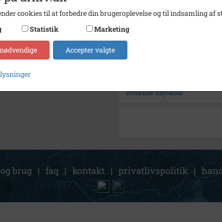
Arkiv
Slagel
nder cookies til at forbedre din brugeroplevelse og til indsamling af st
g
Statistik
Marketing
Kontakt arkivet
 nødvendige
Accepter valgte
Søg videre i Slagelse Stads- 
plysninger
Olsen, Helge Sigfred
Roskilde højskole
 og brug
|
faq
|
kontakt
|
privatlivspolitik
|
hand