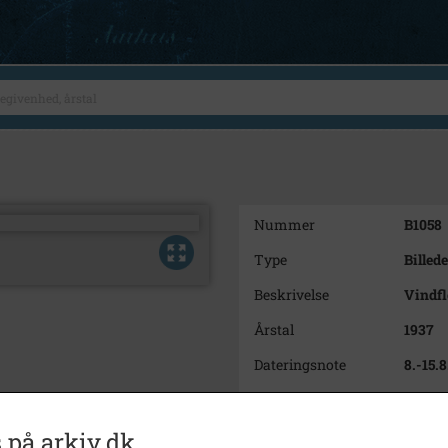
Nummer
B1058
Type
Billede
Beskrivelse
Vindfl
Årstal
1937
Dateringsnote
8.-15.
Fotograf
Helge 
Se på kort
 på arkiv.dk