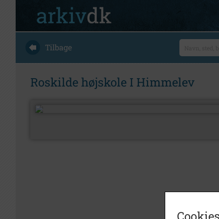
Tilbage
Roskilde højskole I Himmelev
Cookies