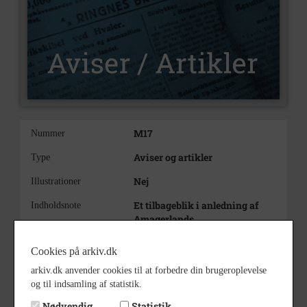
M17
Nummer
Aviser og artikler
Type
Nej
Illustrationer
Et tilbageblik i anledning af
Indholdsnote
Amagerlands
Producentforenings 60
års jubilæum 1908 til 1968
Cookies på arkiv.dk
arkiv.dk anvender cookies til at forbedre din brugeroplevelse
og til indsamling af statistik.
Nødvendig
Statistik