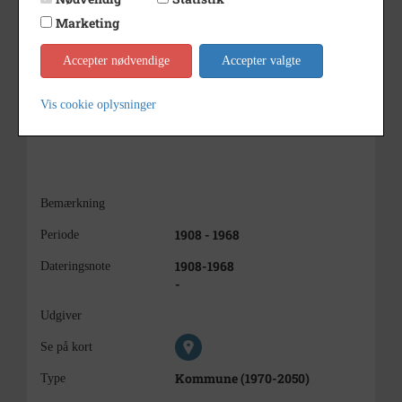
Marketing
Accepter nødvendige
Accepter valgte
Vis cookie oplysninger
Bemærkning
1908 - 1968
Periode
1908-1968
Dateringsnote
-
Udgiver
Se på kort
Kommune (1970-2050)
Type