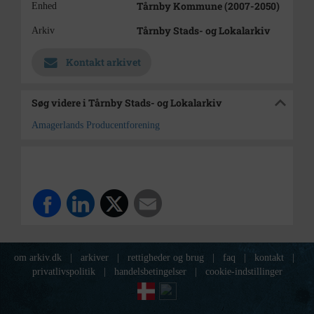
Tårnby Kommune (2007-2050)
Enhed
Tårnby Stads- og Lokalarkiv
Arkiv
Kontakt arkivet
Søg videre i Tårnby Stads- og Lokalarkiv
Amagerlands Producentforening
om arkiv.dk
|
arkiver
|
rettigheder og brug
|
faq
|
kontakt
|
privatlivspolitik
|
handelsbetingelser
|
cookie-indstillinger