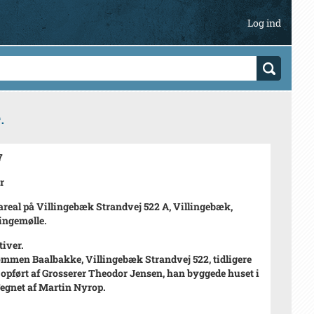
Log ind
.
7
r
real på Villingebæk Strandvej 522 A, Villingebæk,
ingemølle.
tiver.
mmen Baalbakke, Villingebæk Strandvej 522, tidligere
g opført af Grosserer Theodor Jensen, han byggede huset i
Tegnet af Martin Nyrop.