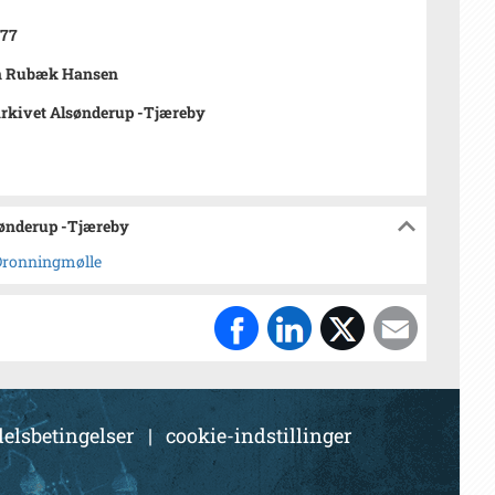
977
n Rubæk Hansen
rkivet Alsønderup -Tjæreby
sønderup -Tjæreby
 Dronningmølle
elsbetingelser
|
cookie-indstillinger