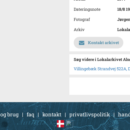
Dateringsnote
18/8 1
Fotograf
Jørge
Arkiv
Lokala
Kontakt arkivet
Søg videre i Lokalarkivet Al
Villingebæk Strandvej 522A,
 og brug
|
faq
|
kontakt
|
privatlivspolitik
|
hand