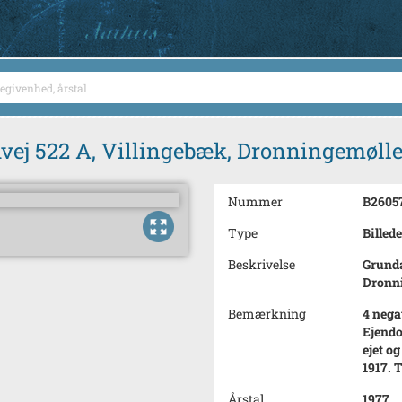
vej 522 A, Villingebæk, Dronningemølle
Nummer
B2605
Type
Billede
Beskrivelse
Grunda
Dronn
Bemærkning
4 nega
Ejendo
ejet o
1917. 
Årstal
1977