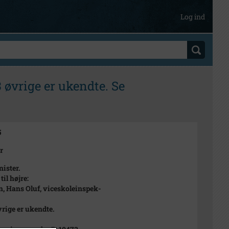
Log ind
3 øvrige er ukendte. Se
5
r
nister.
til højre:
n, Hans Oluf, viceskoleinspek-
vrige er ukendte.