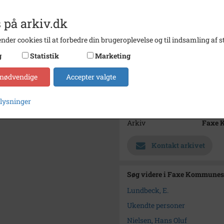
Se opl
Årstal
1914
 på arkiv.dk
Dateringsnote
1914
nder cookies til at forbedre din brugeroplevelse og til indsamling af st
Fotograf
Emil L
g
Statistik
Marketing
Se på kort
 nødvendige
Accepter valgte
Type
Sogn (
plysninger
Enhed
Haslev
Arkiv
Faxe 
Kontakt arkivet
Søg videre i Faxe Kommunes
Lundbeck, E.
Ukendte personer
Nielsen, Hans Oluf