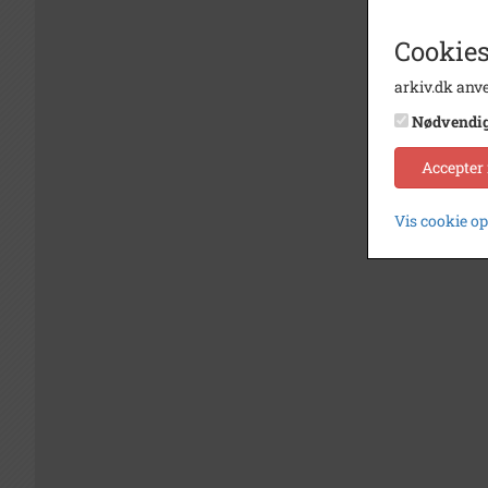
Cookies
arkiv.dk anve
Nødvendi
Accepter
Vis cookie o