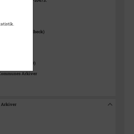
ysninger under B-10473.
atistik.
undbeck (E. Lundbeck)
1000-2050)
 Sogn (1000-2050)
Kommunes Arkiver
 Arkiver