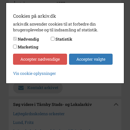
Årstal
1975
Dateringsnote
1975
Cookies på arkiv.dk
Fotograf
Tore Lindecrantz
arkiv.dk anvender cookies til at forbedre din
brugeroplevelse og til indsamling af statistik.
Materiale
s/h positiv
Nødvendig
Statistik
Se på kort
Marketing
Type
Kommune (1970-2050)
Accepter nødvendige
Accepter valgte
Enhed
Tårnby Kommune (2007-2050)
Vis cookie oplysninger
Arkiv
Tårnby Stads- og Lokalarkiv
Kontakt arkivet
Søg videre i Tårnby Stads- og Lokalarkiv
Løjtegårdsskolens orkester
Lund, Fritz