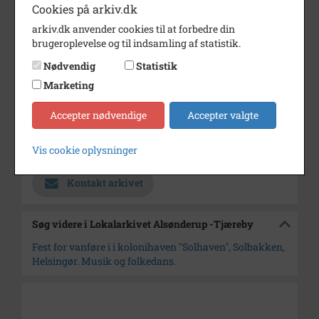
Cookies på arkiv.dk
18 billeder.
arkiv.dk anvender cookies til at forbedre din
Bemærkning
Fotografens navn skal oplyses.
brugeroplevelse og til indsamling af statistik.
Årstal
1977
Nødvendig
Statistik
Marketing
Dateringsnote
31. juli 1977
Fotograf
Jørgen Rubæk Hansen
Accepter nødvendige
Accepter valgte
Arkiv
Lokalarkivet Alsønderup -
Vis cookie oplysninger
Tjæreby
Kontakt arkivet
Søg videre i Lokalarkivet Alsønderup -Tjæreby
Fest for vanføre i i kolonihaven "Solhaven", Solbakken,
Helsingør. Musik og folkedans.