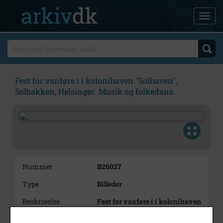
Fest for vanføre i i kolonihaven "Solhaven",
Solbakken, Helsingør. Musik og folkedans.
Nummer
B26027
Type
Billeder
Beskrivelse
Fest for vanføre i i kolonihaven
"Solhaven", Solbakken,
Helsingør. Musik og folkedans.