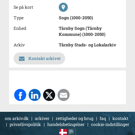
Se på kort
Type
Sogn (1000-2050)
Enhed
Tårnby Sogn (Tårnby
Kommune) (1000-2050)
Arkiv
Tårnby Stads- og Lokalarkiv
Kontakt arkivet
om arkiv.dk
|
arkiver
|
rettigheder og brug
|
faq
|
kontakt
|
privatlivspolitik
|
handelsbetingelser
|
cookie-indstillinger