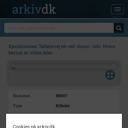
Ejendommen Tølløsevej 66 ved vinter- tide. Hvem
barnet er, vides ikke.
Nummer
B8807
Type
Billeder
Beskrivelse
Ejendommen Tølløsevej 66 ved
vinter-
Cookies på arkiv.dk
tide.