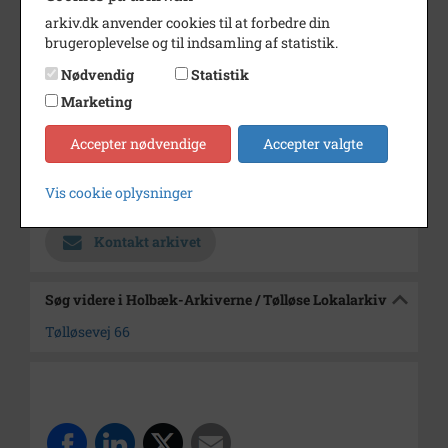
arkiv.dk anvender cookies til at forbedre din
Hvem barnet er, vides ikke.
brugeroplevelse og til indsamling af statistik.
Periode
1922 - 1950
Nødvendig
Statistik
Marketing
Dateringsnote
udateret
Fotograf
Ukendt
Accepter nødvendige
Accepter valgte
Arkiv
Holbæk-Arkiverne / Tølløse
Vis cookie oplysninger
Lokalarkiv
Kontakt arkivet
Søg videre i Holbæk-Arkiverne / Tølløse Lokalarkiv
Tølløsevej 66