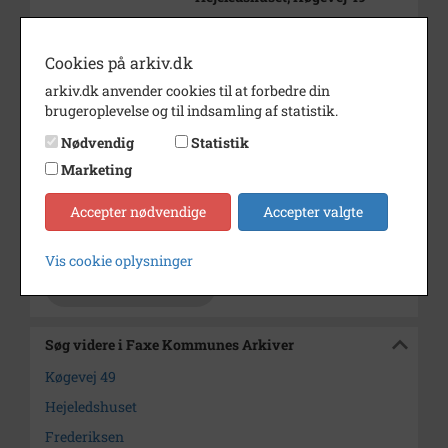
Periode
1890 - 1920
Cookies på arkiv.dk
Dateringsnote
ca. 1890-1920
arkiv.dk anvender cookies til at forbedre din
Fotograf
Ukendt
brugeroplevelse og til indsamling af statistik.
Se på kort
Nødvendig
Statistik
Marketing
Type
Sogn (1000-2050)
Enhed
Freerslev Sogn (1000-2050)
Accepter nødvendige
Accepter valgte
Arkiv
Faxe Kommunes Arkiver
Vis cookie oplysninger
Kontakt arkivet
Søg videre i Faxe Kommunes Arkiver
Køgevej 49
Hejeledshuset
Frederiksen