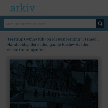
Teestrup Gymnastik- og Idrætsforening "Fremad".
Håndboldspillere i den gamle Haslev-Hal den
sidste træningsaften.