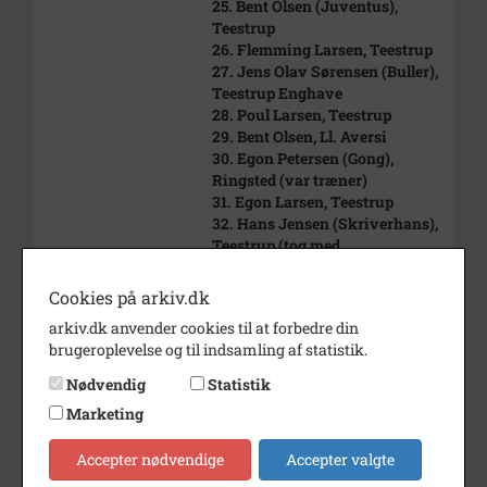
25. Bent Olsen (Juventus),
Teestrup
26. Flemming Larsen, Teestrup
27. Jens Olav Sørensen (Buller),
Teestrup Enghave
28. Poul Larsen, Teestrup
29. Bent Olsen, Ll. Aversi
30. Egon Petersen (Gong),
Ringsted (var træner)
31. Egon Larsen, Teestrup
32. Hans Jensen (Skriverhans),
Teestrup (tog med
ud til alle kampe)
33. Henning Christoffersen,
Cookies på arkiv.dk
Teestrup
arkiv.dk anvender cookies til at forbedre din
35. Jan Larsen, Teestrup
brugeroplevelse og til indsamling af statistik.
36. Thyge Holm, Teestrup
37. Ole Sørensen, Teestrup
Nødvendig
Statistik
Enghave
Marketing
38. Valdemar Hansen, Teestrup
(Han startede hånd-
Accepter nødvendige
Accepter valgte
boldspillet i Teestrup).
De ikke nævnte er ukendte.