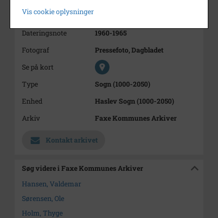
Vis cookie oplysninger
Periode
1960 - 1965
Dateringsnote
1960-1965
Fotograf
Pressefoto, Dagbladet
Se på kort
Type
Sogn (1000-2050)
Enhed
Haslev Sogn (1000-2050)
Arkiv
Faxe Kommunes Arkiver
Kontakt arkivet
Søg videre i Faxe Kommunes Arkiver
Hansen, Valdemar
Sørensen, Ole
Holm, Thyge