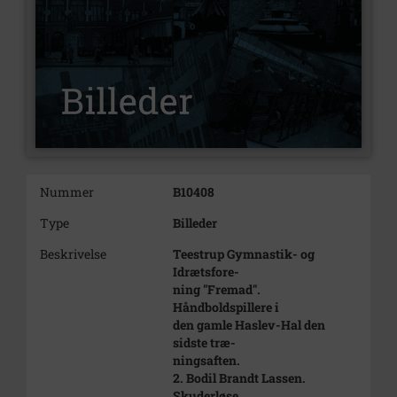
Nummer
B10408
Type
Billeder
Beskrivelse
Teestrup Gymnastik- og
Idrætsfore-
ning "Fremad".
Håndboldspillere i
den gamle Haslev-Hal den
sidste træ-
ningsaften.
2. Bodil Brandt Lassen.
Skuderløse