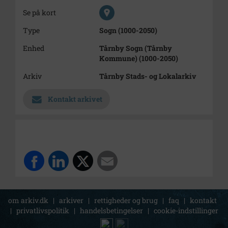
Se på kort
Type
Sogn (1000-2050)
Enhed
Tårnby Sogn (Tårnby
Kommune) (1000-2050)
Arkiv
Tårnby Stads- og Lokalarkiv
Kontakt arkivet
om arkiv.dk
|
arkiver
|
rettigheder og brug
|
faq
|
kontakt
|
privatlivspolitik
|
handelsbetingelser
|
cookie-indstillinger