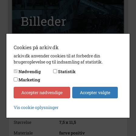
Cookies på arkiv.dk
Nummer
B180
arkiv.dk anvender cookies til at forbedre din
brugeroplevelse og til indsamling af statistik.
Type
Billeder
Nødvendig
Statistik
Beskrivelse
65.8 Amagerbanen
Marketing
Øresundsvej Station
Periode
1975 - 1980
Accepter nødvendige
Accepter valgte
Dateringsnote
1975 - 1980
Vis cookie oplysninger
Fotograf
Ukendt
Størrelse
7,5 x 11,5
Materiale
farve positiv