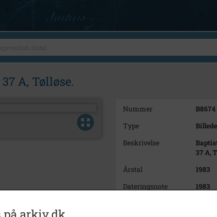
37 A, Tølløse.
Nummer
B8674
Type
Billede
Beskrivelse
Baptis
37 A, T
Årstal
1983
Dateringsnote
1983
Fotograf
Anker
 på arkiv.dk