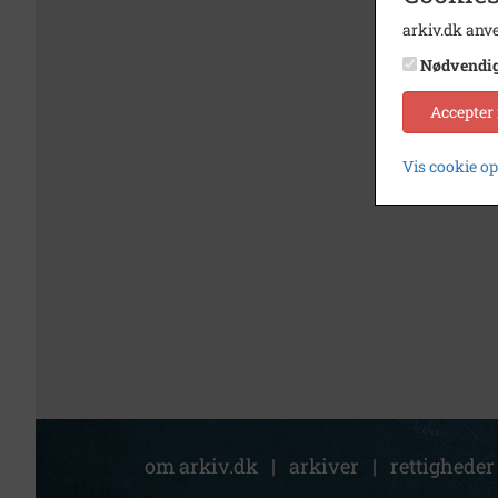
arkiv.dk anve
Nødvendi
Accepter
Vis cookie o
om arkiv.dk
|
arkiver
|
rettigheder