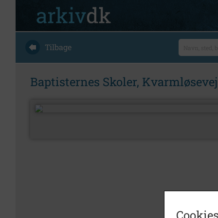
Tilbage
Baptisternes Skoler, Kvarmløsevej 
Cookies