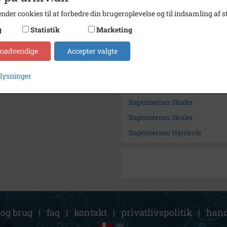
Arkiv
Holbæk
nder cookies til at forbedre din brugeroplevelse og til indsamling af st
Kontakt arkivet
g
Statistik
Marketing
 nødvendige
Accepter valgte
Søg videre i Holbæk-Arkivern
Hansen, Anker
plysninger
Kvarmløsevej 37 A
Baptisternes Skoler
Baptisternes Skoler
Baptisternes Højskole
 og brug
|
faq
|
kontakt
|
privatlivspolitik
|
hand