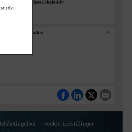
-Arkiverne / Tølløse Lokalarkiv
atistik.
e / Tølløse Lokalarkiv
elsbetingelser
|
cookie-indstillinger