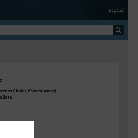
Log ind
r
ternes Skoler, Kvarmløsevej
ølløse.
 Hansen