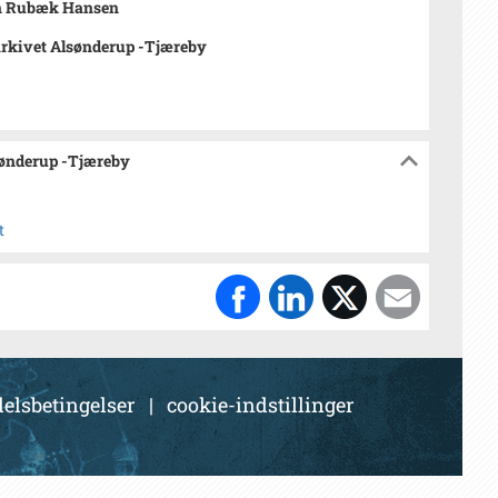
n Rubæk Hansen
rkivet Alsønderup -Tjæreby
sønderup -Tjæreby
t
elsbetingelser
|
cookie-indstillinger