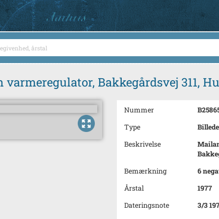
n varmeregulator, Bakkegårdsvej 311, 
Nummer
B2586
Type
Billede
Beskrivelse
Mailan
Bakkeg
Bemærkning
6 nega
Årstal
1977
Dateringsnote
3/3 19