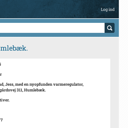
Log ind
Humlebæk.
5
r
d, Jess, med en nyopfunden varmeregulator,
årdsvej 311, Humlebæk.
tiver.
77