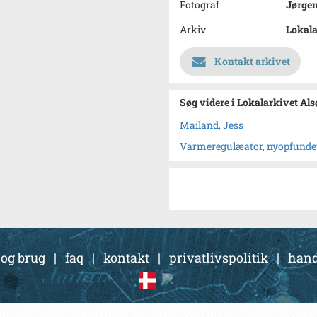
Fotograf
Jørge
Arkiv
Lokala
Kontakt arkivet
Søg videre i Lokalarkivet Al
Mailand, Jess
Varmeregulæator, nyopfunde
 og brug
|
faq
|
kontakt
|
privatlivspolitik
|
hand