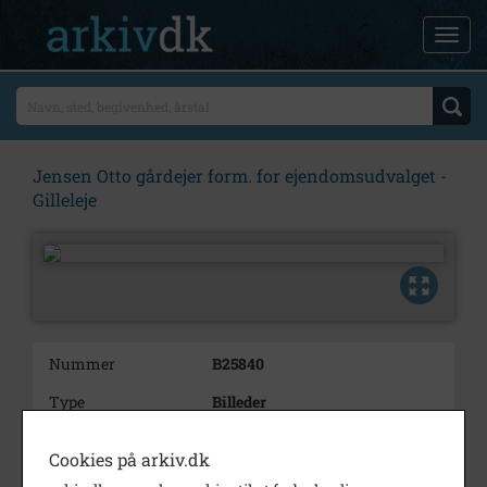
Jensen Otto gårdejer form. for ejendomsudvalget -
Gilleleje
Nummer
B25840
Type
Billeder
Beskrivelse
Jensen Otto gårdejer form. for
Cookies på arkiv.dk
ejendomsudvalget - Gilleleje
Toftegårdsvej 2 Bakkebjerg