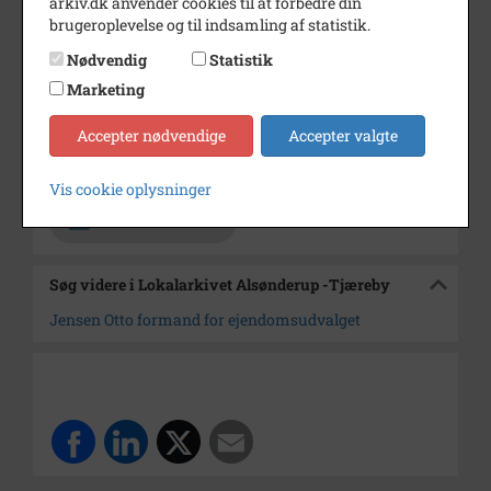
arkiv.dk anvender cookies til at forbedre din
brugeroplevelse og til indsamling af statistik.
Årstal
1977
Nødvendig
Statistik
Dateringsnote
11/2 1977
Marketing
Fotograf
Jørgen Rubæk Hansen
Accepter nødvendige
Accepter valgte
Arkiv
Lokalarkivet Alsønderup -
Tjæreby
Vis cookie oplysninger
Kontakt arkivet
Søg videre i Lokalarkivet Alsønderup -Tjæreby
Jensen Otto formand for ejendomsudvalget