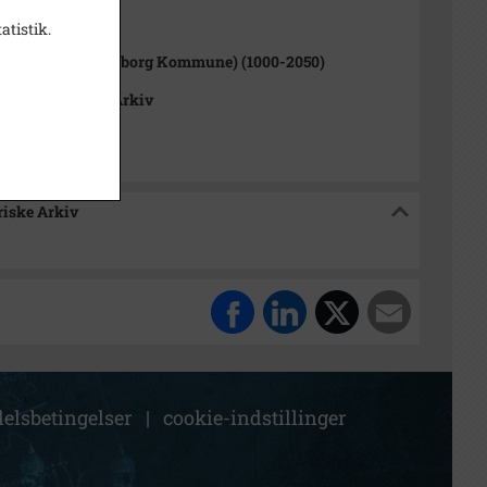
1000-2050)
atistik.
rup Sogn (Kalundborg Kommune) (1000-2050)
okalhistoriske Arkiv
riske Arkiv
elsbetingelser
|
cookie-indstillinger