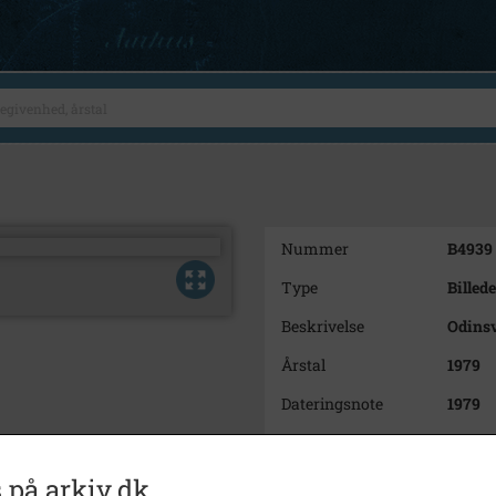
Nummer
B4939
Type
Billede
Beskrivelse
Odins
Årstal
1979
Dateringsnote
1979
Fotograf
Thors
Se på kort
 på arkiv.dk