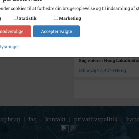
Type
Sogn (
nder cookies til at forbedre din brugeroplevelse og til indsamling af st
Enhed
Finde
g
Statistik
Marketing
Arkiv
Høng L
 nødvendige
Accepter valgte
Kontakt arkivet
plysninger
Søg videre i Høng Lokalhisto
Odinsvej 27, 4270 Høng
 og brug
|
faq
|
kontakt
|
privatlivspolitik
|
hand