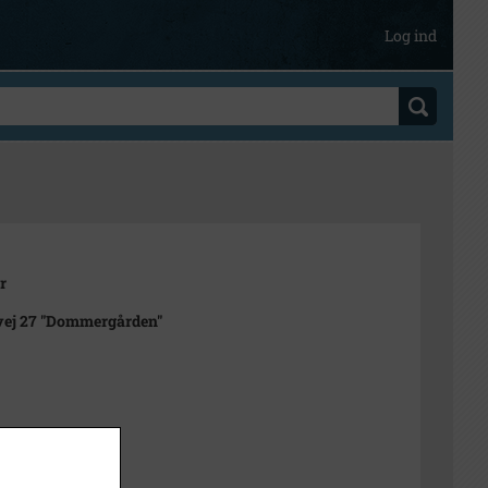
Log ind
r
vej 27 "Dommergården"
ted