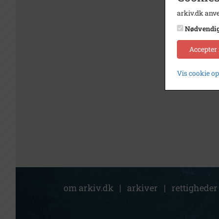
arkiv.dk anve
Nødvendi
Accepter
Vis cookie o
om arkiv.dk
|
arkiver
|
rettigheder