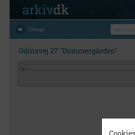
Tilbage
Odinsvej 27 "Dommergården"
Cookies