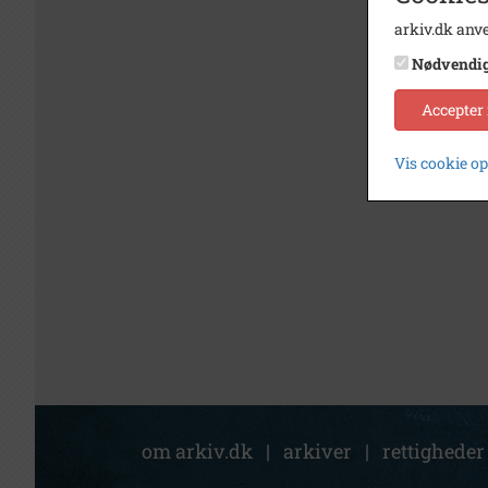
arkiv.dk anve
Nødvendi
Accepter
Vis cookie o
om arkiv.dk
|
arkiver
|
rettigheder