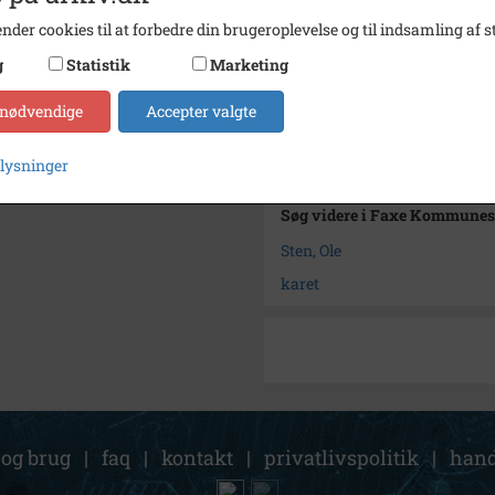
Type
Sogn (
nder cookies til at forbedre din brugeroplevelse og til indsamling af st
Enhed
Haslev
g
Statistik
Marketing
Arkiv
Faxe 
 nødvendige
Accepter valgte
Kontakt arkivet
plysninger
Søg videre i Faxe Kommunes
Sten, Ole
karet
 og brug
|
faq
|
kontakt
|
privatlivspolitik
|
hand