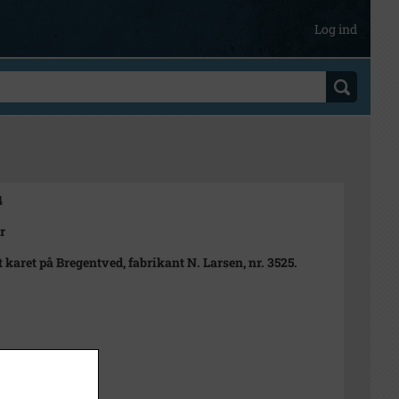
Log ind
4
r
 karet på Bregentved, fabrikant N. Larsen, nr. 3525.
t