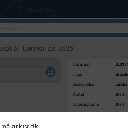
ant N. Larsen, nr. 3525.
Nummer
B1027
Type
Billede
Beskrivelse
Lukket
Årstal
1984
Dateringsnote
1984
Fotograf
Ukend
Se på kort
 på arkiv.dk