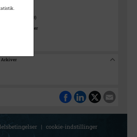
1000-2050)
atistik.
 Sogn (1000-2050)
Kommunes Arkiver
 Arkiver
elsbetingelser
|
cookie-indstillinger