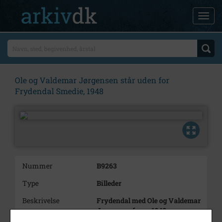
Ole og Valdemar Jørgensen står uden for
Frydendal Smedie, 1948
Nummer
B9263
Type
Billeder
Beskrivelse
Frydendal med Ole og Valdemar
Jørgensen foran 1948