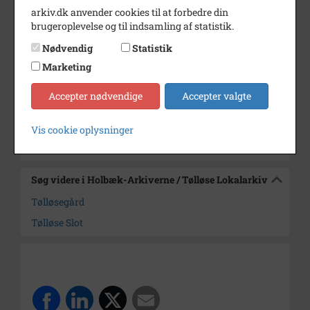
arkiv.dk anvender cookies til at forbedre din
Årstal
1986
brugeroplevelse og til indsamling af statistik.
Dateringsnote
okt. 1986
Nødvendig
Statistik
Marketing
Fotograf
Anker Hansen
Arkiv
Holbæk-Arkiverne / Tølløse
Accepter nødvendige
Accepter valgte
Lokalarkiv
Vis cookie oplysninger
Kontakt arkivet
Søg videre i Holbæk-Arkiverne / Tølløse Lokalarkiv
Tølløsegård
Tølløse Slot