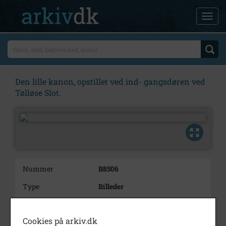
Den lille kanon, opstillet ved ind- gangsdøren ved
Tølløse Slot.
Nummer
B8506
Type
Billeder
Beskrivelse
Den lille kanon, opstillet ved
ind-
Cookies på arkiv.dk
gangsdøren ved Tølløse Slot.