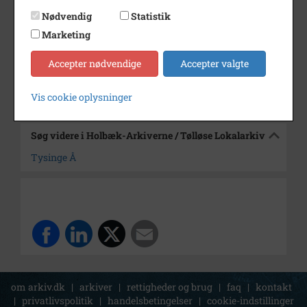
Dateringsnote
jan 1987
Nødvendig
Statistik
Fotograf
Anker Hansen
Marketing
Arkiv
Holbæk-Arkiverne / Tølløse
Accepter nødvendige
Accepter valgte
Lokalarkiv
Kontakt arkivet
Vis cookie oplysninger
Søg videre i Holbæk-Arkiverne / Tølløse Lokalarkiv
Tysinge Å
om arkiv.dk
|
arkiver
|
rettigheder og brug
|
faq
|
kontakt
|
privatlivspolitik
|
handelsbetingelser
|
cookie-indstillinger