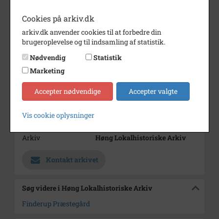
før 1910
Cookies på arkiv.dk
Periode
1900 - 1910
arkiv.dk anvender cookies til at forbedre din
brugeroplevelse og til indsamling af statistik.
Dateringsnote
før 1910
Nødvendig
Statistik
Fotograf
Ukendt
Marketing
Se på kort
Accepter nødvendige
Accepter valgte
Type
Sogn (1000-2050)
Enhed
Finderup Sogn (Kalundborg
Vis cookie oplysninger
Kommune) (1000-2050)
Arkiv
Høng Lokalhistoriske Arkiv
Kontakt arkivet
Søg videre i Høng Lokalhistoriske Arkiv
Finderup Præstegård