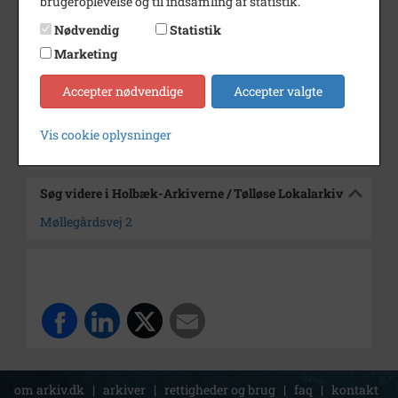
brugeroplevelse og til indsamling af statistik.
Dateringsnote
udateret
Nødvendig
Statistik
Fotograf
Anker Hansen
Marketing
Arkiv
Holbæk-Arkiverne / Tølløse
Accepter nødvendige
Accepter valgte
Lokalarkiv
Vis cookie oplysninger
Kontakt arkivet
Søg videre i Holbæk-Arkiverne / Tølløse Lokalarkiv
Møllegårdsvej 2
om arkiv.dk
|
arkiver
|
rettigheder og brug
|
faq
|
kontakt