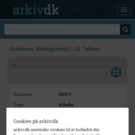
Slotskroen, Møllegårdsvej 2 i Gl. Tølløse.
Nummer
B8473
Type
Billeder
Beskrivelse
Slotskroen, Møllegårdsvej 2 i
Cookies på arkiv.dk
Gl. Tølløse.
arkiv.dk anvender cookies til at forbedre din
Periode
1970 - 1990