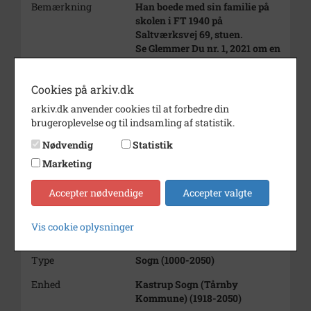
Bemærkning
Han boede med sin familie på
skolen i FT 1940 på
Saltværksvej 69, stuen.
Se Glemmer Du nr. 1, 2021 om en
anden skolebetjent på Kastrup
Skole - Jens Peter Christian
Cookies på arkiv.dk
Jørgensen.
arkiv.dk anvender cookies til at forbedre din
Årstal
1910
brugeroplevelse og til indsamling af statistik.
Dateringsnote
ca. 1910
Nødvendig
Statistik
Fotograf
Ukendt
Marketing
Størrelse
17 x 13
Accepter nødvendige
Accepter valgte
Materiale
s/h positiv
Vis cookie oplysninger
Se på kort
Type
Sogn (1000-2050)
Enhed
Kastrup Sogn (Tårnby
Kommune) (1918-2050)