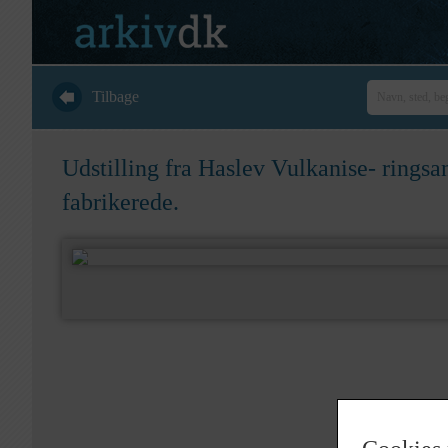
Tilbage
Udstilling fra Haslev Vulkanise- ringsa
fabrikerede.