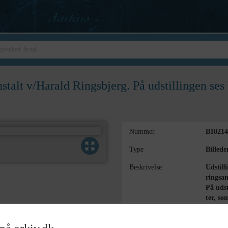
nstalt v/Harald Ringsbjerg. På udstillingen se
Nummer
B10214
Type
Billede
Beskrivelse
Udstill
ringsan
På udst
ter, so
Periode
1930 - 