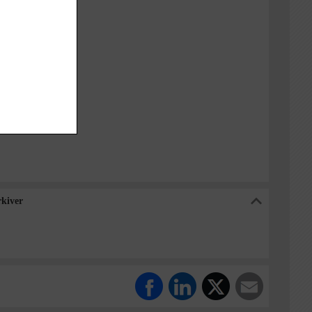
30-1933
t
1000-2050)
 Sogn (1000-2050)
ommunes Arkiver
kiver