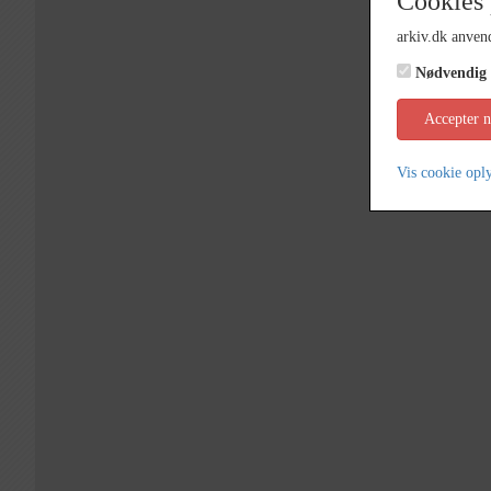
Cookies 
arkiv.dk anvend
Nødvendig
Accepter 
Vis cookie opl