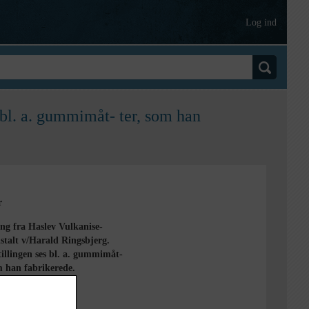
Log ind
s bl. a. gummimåt- ter, som han
r
ing fra Haslev Vulkanise-
stalt v/Harald Ringsbjerg.
illingen ses bl. a. gummimåt-
m han fabrikerede.
1933