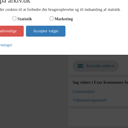
på arkiv.dk
Dateringsnote
ca. 19
er cookies til at forbedre din brugeroplevelse og til indsamling af statistik.
Fotograf
Ukend
Statistik
Marketing
Se på kort
nødvendige
Accepter valgte
Type
Sogn (
Enhed
Haslev
ysninger
Arkiv
Faxe K
Kontakt arkivet
Søg videre i Faxe Kommunes Ar
Gummimåtter
Vulkaniseringsanstalt